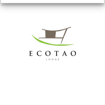
Onze services
Onze waarden
Contact
Ecolodge Zeezicht
Ecolodge Suite
Ecolodge Jungle