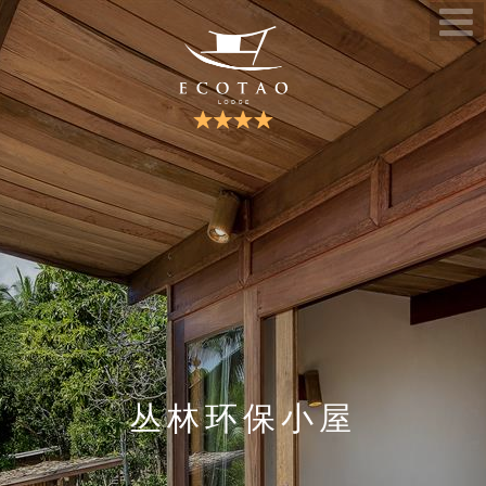
丛林环保小屋
我们的理念
海景生态屋
联系我们
生态套房
服务
Japanese
German
Français
Chinese
Spanish
Korean
English
Dutch
Italian
Thai
丛林环保小屋